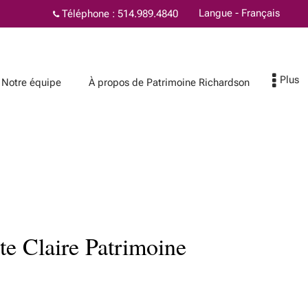
Langue - Français
Téléphone :
514.989.4840
Notre équipe
À propos de Patrimoine Richardson
À propos de
Patrimoine
Richardson
on
Les avantages chez
te Claire Patrimoine
Patrimoine Richardson
Protection de votre
patrimoine familial