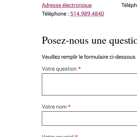
Adresse électronique
Téléph
Téléphone :
514.989.4840
Contact
Stratégies de
planification fiscale et
successorale
Posez-nous une questi
MonPatrimoineRichardson
Veuillez remplir le formulaire ci-dessous
Votre question
*
Votre nom
*
Votre courriel
*