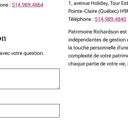
1, avenue Holiday, Tour Es
one :
514.989.4864
Pointe-Claire (Québec) H
Guide de référence -
Comptes d'épargne libre
Téléphone :
514.989.4840
REER
d'impôt
Patrimoine Richardson est 
on
indépendantes de gestion 
la touche personnelle d'une
 avec votre question.
complexité de votre patrim
chaque partie de votre vie,