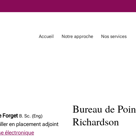
Passer
au
Contenu
Principal
Accueil
Notre approche
Nos services
Nos services
Notre équipe
Notre équipe
Notre équipe de planificati
Bureau de Poin
fiscale et successorale
e Forget
B. Sc. (Eng)
Richardson
ller en placement adjoint
e électronique